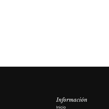
I
n
f
o
r
m
a
c
i
ó
n
Inicio