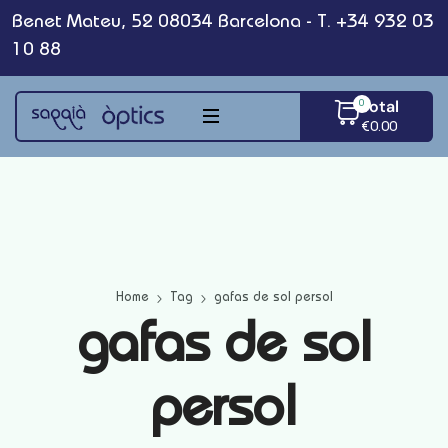
Benet Mateu, 52 08034 Barcelona - T. +34 932 03
10 88
Total
0
€
0.00
Home
Tag
gafas de sol persol
gafas de sol
persol