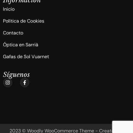
I
n
f
o
r
m
a
c
i
ó
n
Inicio
Política de Cookies
Contacto
Óptica en Sarrià
Gafas de Sol Vuarnet
Síguenos
2023 © Woodly WooCommerce Theme - Created By