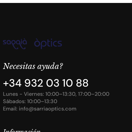
N
e
c
e
s
i
t
a
s
a
y
u
d
a
?
+
3
4
9
3
2
0
3
1
0
8
8
L
u
n
e
s
-
V
i
e
r
n
e
s
:
1
0
:
0
0
–
1
3
:
3
0
,
1
7
:
0
0
–
2
0
:
0
0
S
á
b
a
d
o
s
:
1
0
:
0
0
–
1
3
:
3
0
E
m
a
i
l
:
i
n
f
o
@
s
a
r
r
i
a
o
p
t
i
c
s
.
c
o
m