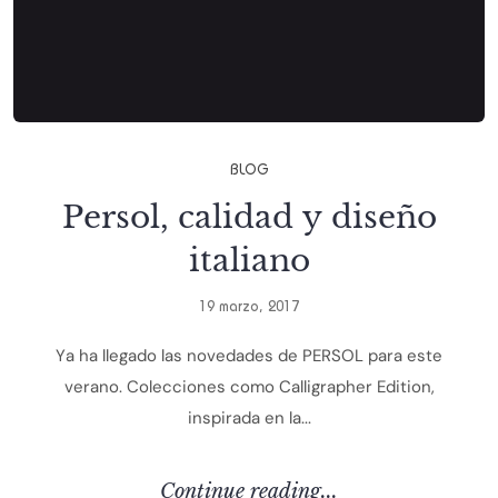
B
L
O
G
P
e
r
s
o
l
,
c
a
l
i
d
a
d
y
d
i
s
e
ñ
o
i
t
a
l
i
a
n
o
1
9
m
a
r
z
o
,
2
0
1
7
Y
a
h
a
l
l
e
g
a
d
o
l
a
s
n
o
v
e
d
a
d
e
s
d
e
P
E
R
S
O
L
p
a
r
a
e
s
t
e
v
e
r
a
n
o
.
C
o
l
e
c
c
i
o
n
e
s
c
o
m
o
C
a
l
l
i
g
r
a
p
h
e
r
E
d
i
t
i
o
n
,
i
n
s
p
i
r
a
d
a
e
n
l
a
.
.
.
C
O
N
T
I
N
U
E
R
E
A
D
I
N
G
.
.
.